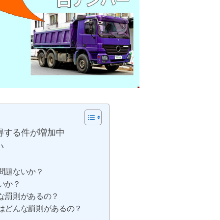
得する件が増加中
い
問題ないか？
いか？
な罰則があるの？
はどんな罰則があるの？