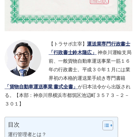
【トラサポ主宰】
運送業専門行政書士
「行政書士鈴木隆広」
神奈川運輸支局
前、一般貨物自動車運送事業一筋１６
年の行政書士。平成３０年１月には業
界初の本格的運送業手続き専門書籍
「貨物自動車運送事業 書式全書」
が日本法令から出版され
る。【本部：神奈川県横浜市都筑区池辺町３５７３－２－
３０１】
目次
運行管理者とは？