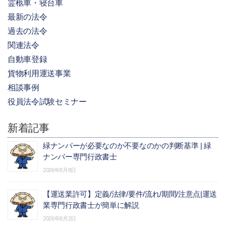
霊柩車・寝台車
最新の法令
過去の法令
関連法令
自動車登録
貨物利用運送事業
相談事例
役員法令試験セミナー
新着記事
緑ナンバーが必要なのか不要なのかの判断基準 | 緑
ナンバー専門行政書士
2026年8月8日
【運送業許可】定義/法律/要件/流れ/期間/注意点|運送
業専門行政書士が簡単に解説
2026年8月2日