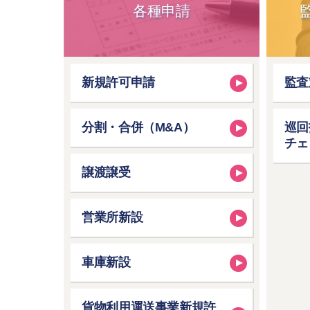
各種申請
新規許可申請
監査
分割・合併（M&A）
巡回
チェ
譲渡譲受
営業所新設
車庫新設
貨物利用運送事業新規許