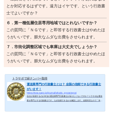
とか対応するはずです。遠方はイヤです、という行政書
士でよいですか？
６．第一種低層住居専用地域ではとれないですか？
この質問に「ＮＧです」と即答する行政書士はやめたほ
うがいいです。膨大なムダな出費をさせられます。
７．市街化調整区域でも車庫は大丈夫でしょうか？
この質問に「ＮＧです」と即答する行政書士はやめたほ
うがいいです。膨大なムダな出費をさせられます。
トラサポで緑ナンバー取得
運送業専門の行政書士とは？ 全国の信頼できる行政書士
がいます！
https://tora-sapo.jp/journal/whatis_gyoseisyosi
自分が依頼するのが本当の運送業専門行政書士か知りたくないですか？トラサポは運送
業を専門とする行政書士です。なぜ信頼できるかを解説します。全国対応なので「本当
に運送業許可を専門にしている行政書士」に出会えます。 行政書士バッチ 目次 行政書
士とは？ 行政書士と他の士業との違い 行政書士の業務 行政書士になるのはどれくらい