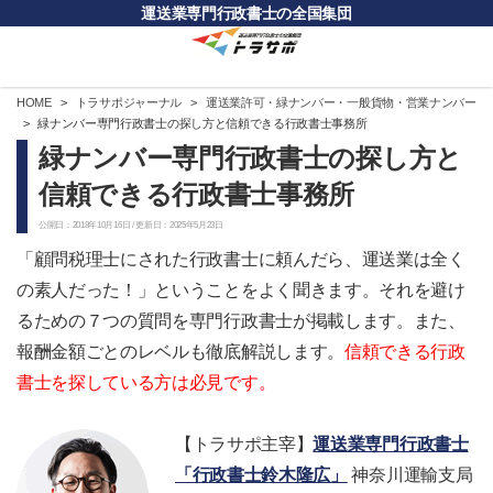
運送業専門行政書士の全国集団
HOME
トラサポジャーナル
運送業許可・緑ナンバー・一般貨物・営業ナンバー
緑ナンバー専門行政書士の探し方と信頼できる行政書士事務所
緑ナンバー専門行政書士の探し方と
信頼できる行政書士事務所
公開日：2018年10月16日 / 更新日：2025年5月23日
「顧問税理士にされた行政書士に頼んだら、運送業は全く
の素人だった！」ということをよく聞きます。それを避け
るための７つの質問を専門行政書士が掲載します。また、
報酬金額ごとのレベルも徹底解説します。
信頼できる行政
書士を探している方は必見です。
【トラサポ主宰】
運送業専門行政書士
「行政書士鈴木隆広」
神奈川運輸支局