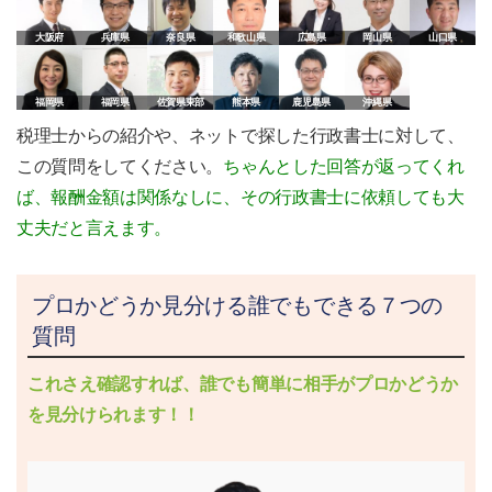
大阪府
兵庫県
奈良県
和歌山県
広島県
岡山県
山口県
福岡県
福岡県
佐賀県東部
熊本県
鹿児島県
沖縄県
税理士からの紹介や、ネットで探した行政書士に対して、
この質問をしてください。
ちゃんとした回答が返ってくれ
ば、報酬金額は関係なしに、その行政書士に依頼しても大
丈夫だと言えます。
プロかどうか見分ける誰でもできる７つの
質問
これさえ確認すれば、誰でも簡単に相手がプロかどうか
を見分けられます！！