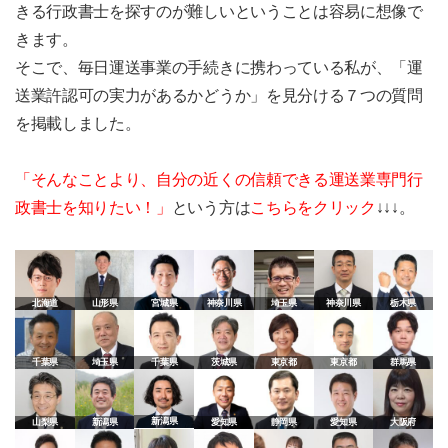
きる行政書士を探すのが難しいということは容易に想像で
きます。
そこで、毎日運送事業の手続きに携わっている私が、「運
送業許認可の実力があるかどうか」を見分ける７つの質問
を掲載しました。
「そんなことより、自分の近くの信頼できる運送業専門行
政書士を知りたい！」
という方は
こちらをクリック
↓↓↓。
北海道
山形県
宮城県
神奈川県
埼玉県
神奈川県
栃木県
千葉県
埼玉県
千葉県
茨城県
東京都
東京都
群馬県
新潟県
山梨県
新潟県
愛知県
静岡県
愛知県
大阪府