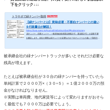
下をクリック↓↓↓
トラサポで緑ナンバー取得
4 Pockets
【緑ナンバーとは】意味/必要・不要/白ナンバーとの違い
を行政書士が解説！
https://tora-sapo.jp/journal/midorinumber/#joukenmoney
緑ナンバー（営業ナンバー・一般貨物自動車運送事業許可・運送業許可）が必要/不要
を解説します。自社の業態は緑ナンバーが必要なのか？白ナンバーとの違い？取得方法/
メリット・デメリット。荷主企業、メーカー企業、個人事業主など全ての方の疑問にお
答えします。この記事のあらすじ 緑ナンバーとは？緑ナンバーとは運送業をやるために
トラック、バス、タクシーにつけるナンバーのことです。緑ナンバーがなければ運賃を
もらって人やモノを運んではいけません。一般の乗用車など自家用自動車が白色のナン
被承継会社の緑ナンバートラックが多いとそれだけ必要な
バープレートなのに事...
残高が増えます。
たとえば被承継会社が３０台の緑ナンバーを持っていたら
単純計算で２０００万×（３０÷５）＝１億２０００万の預
金がなければなりません。
※実際は車両費、地代家賃等によって変わりますがおそら
く最低でも７０００万は必要でしょう。