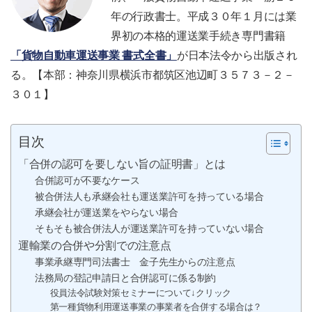
年の行政書士。平成３０年１月には業
界初の本格的運送業手続き専門書籍
「貨物自動車運送事業 書式全書」
が日本法令から出版され
る。【本部：神奈川県横浜市都筑区池辺町３５７３－２－
３０１】
目次
「合併の認可を要しない旨の証明書」とは
合併認可が不要なケース
被合併法人も承継会社も運送業許可を持っている場合
承継会社が運送業をやらない場合
そもそも被合併法人が運送業許可を持っていない場合
運輸業の合併や分割での注意点
事業承継専門司法書士 金子先生からの注意点
法務局の登記申請日と合併認可に係る制約
役員法令試験対策セミナーについて↓クリック
第一種貨物利用運送事業の事業者を合併する場合は？