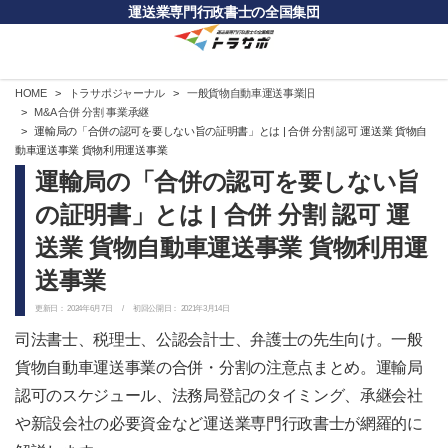
運送業専門行政書士の全国集団
HOME
トラサポジャーナル
一般貨物自動車運送事業旧
M&A 合併 分割 事業承継
運輸局の「合併の認可を要しない旨の証明書」とは | 合併 分割 認可 運送業 貨物自
動車運送事業 貨物利用運送事業
運輸局の「合併の認可を要しない旨
の証明書」とは | 合併 分割 認可 運
送業 貨物自動車運送事業 貨物利用運
送事業
更新日：
2024年6月7日
/ 初回公開日：
2021年3月14日
司法書士、税理士、公認会計士、弁護士の先生向け。一般
貨物自動車運送事業の合併・分割の注意点まとめ。運輸局
認可のスケジュール、法務局登記のタイミング、承継会社
や新設会社の必要資金など運送業専門行政書士が網羅的に