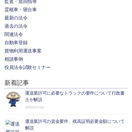
監査・巡回指導
霊柩車・寝台車
最新の法令
過去の法令
関連法令
自動車登録
貨物利用運送事業
相談事例
役員法令試験セミナー
新着記事
運送業許可に必要なトラックの要件について行政書
士が解説
2026年8月9日
運送業許可の資金要件、残高証明必要金額について
解説