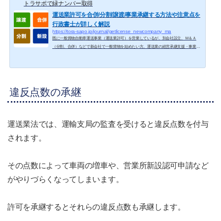
トラサポで緑ナンバー取得
運送業許可を合併/分割/譲渡/事業承継する方法や注意点を
行政書士が詳しく解説
https://tora-sapo.jp/journal/getlicense_newcompany_ma
既に一般貨物自動車運送事業（運送業許可）を営業しているが、別会社設立、Ｍ＆Ａ
（分割、合併）などで新会社で一般貨物を始めたい方。運送業の経営承継支援・事業承
継をご希望の方。準備、注意点、よくある勘違い、法務局登記との関係など、経験多数
の行政書士がすべて解説！！別会社で一般貨物を始める４つの方法現在運送事業を行っ
ている会社が、新会社でも運送事業を始める理由にはいくつかのパターンがあります。
別会社で許可取得する理由一覧 営業停止処分になった場合のリスク回避 合併や分割に
違反点数の承継
よる会社再編（Ｍ＆Ａ、事業承...
運送業法では、運輸支局の監査を受けると違反点数を付与
されます。
その点数によって車両の増車や、営業所新設認可申請など
がやりづらくなってしまいます。
許可を承継するとそれらの違反点数も承継します。