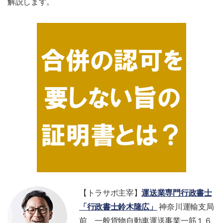
解説します。
【トラサポ主宰】
運送業専門行政書士
「行政書士鈴木隆広」
神奈川運輸支局
前、一般貨物自動車運送事業一筋１６