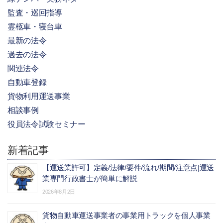
監査・巡回指導
霊柩車・寝台車
最新の法令
過去の法令
関連法令
自動車登録
貨物利用運送事業
相談事例
役員法令試験セミナー
新着記事
【運送業許可】定義/法律/要件/流れ/期間/注意点|運送
業専門行政書士が簡単に解説
2026年8月2日
貨物自動車運送事業者の事業用トラックを個人事業