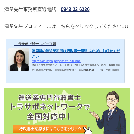
津留先生事務所直通電話
0943-32-6330
津留先生プロフィールはこちらをクリックしてください↓↓↓
トラサポで緑ナンバー取得
福岡県の運送業許可は行政書士津留 ふたばにお任せくだ
さい
https://tora-sapo.jp/gyosei/tsurufutaba
津留ふたば先生プロフィール 【肩書】行政書士ふたば法務事務所 代表 【事務所連絡
先】福岡県八女郡広川町大字新代552番地３ 電話0943-32-6330 【出身・在住】熊本県熊
本市出身、福岡県広川町在住 【学歴】明治大学法学部法律学科、福岡大学法科大学院
卒業 【職歴】福岡大学法科大学院卒業後、福岡市内の交通事故専門の法律事務所に勤
務。法律事務所を退職後、同じく行政書士の夫と共に行政書士事務所を開業。 【趣味】
カフェ巡り、窯元巡り、温泉旅行 【事務所HP】行政書士ふたば法務事務所 ＊生年月日
は削除し、旧姓で仕...