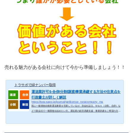
売れる魅力がある会社に向けて今から準備しましょう！！
トラサポで緑ナンバー取得
運送業許可を合併/分割/譲渡/事業承継する方法や注意点を
行政書士が詳しく解説
https://tora-sapo.jp/journal/getlicense_newcompany_ma
既に一般貨物自動車運送事業を営業しているが、別会社設立、Ｍ＆Ａ（分割、合併）な
どで新会社で一般貨物を始めたい方。運送業の経営承継支援・事業承継をご希望の方。
準備、注意点、よくある勘違い、法務局登記との関係など、経験多数の行政書士がすべ
て解説！！別会社で一般貨物を始める４つの方法現在運送事業を行っている会社が、新
会社でも運送事業を始める理由にはいくつかのパターンがあります。別会社で許可取得
する理由一覧 ・営業停止処分になった場合のリスク回避 ・合併や分割による会社再編