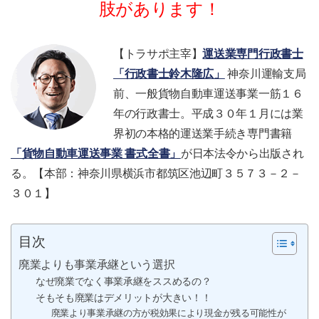
肢があります！
【トラサポ主宰】
運送業専門行政書士
「行政書士鈴木隆広」
神奈川運輸支局
前、一般貨物自動車運送事業一筋１６
年の行政書士。平成３０年１月には業
界初の本格的運送業手続き専門書籍
「貨物自動車運送事業 書式全書」
が日本法令から出版され
る。【本部：神奈川県横浜市都筑区池辺町３５７３－２－
３０１】
目次
廃業よりも事業承継という選択
なぜ廃業でなく事業承継をススめるの？
そもそも廃業はデメリットが大きい！！
廃業より事業承継の方が税効果により現金が残る可能性が