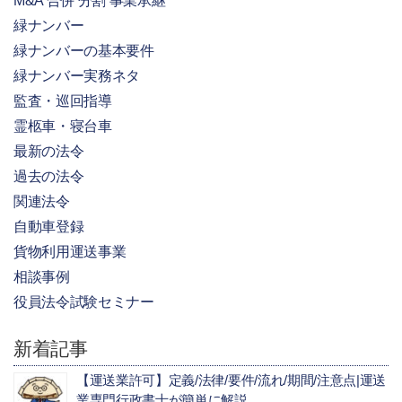
M&A 合併 分割 事業承継
緑ナンバー
緑ナンバーの基本要件
緑ナンバー実務ネタ
監査・巡回指導
霊柩車・寝台車
最新の法令
過去の法令
関連法令
自動車登録
貨物利用運送事業
相談事例
役員法令試験セミナー
新着記事
【運送業許可】定義/法律/要件/流れ/期間/注意点|運送
業専門行政書士が簡単に解説