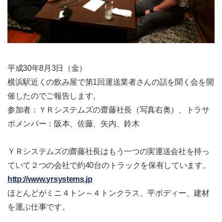
平成30年8月3日（金）
横浜駅近くの飲み屋で第1回運送業者さんの話を聞く会を開
催したのでご報告します。
参加者：ＹＲシステムズの齋藤社長（写真右奥）、トラサ
ポメンバー：阪本、佐藤、矢内、鈴木
ＹＲシステムズの齋藤社長はもう一つの実運送会社を持っ
ていて２つの会社で約40台のトラックを保有しています。
http://www.yrsystems.jp
ほとんどがミニ４トン～４トンクラス、平ボディー、建材
を運ぶ仕事です。