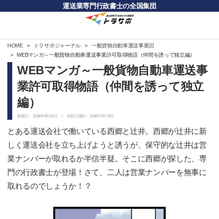
運送業専門行政書士の全国集団
HOME
トラサポジャーナル
一般貨物自動車運送事業旧
WEBマンガ～一般貨物自動車運送事業許可取得物語（仲間を誘って独立編）
WEBマンガ～一般貨物自動車運送事
業許可取得物語（仲間を誘って独立
編）
更新日：
2018年8月24日
/ 初回公開日：
2018年5月15日
とある運送会社で働いている西郷と辻井。西郷が辻井に新
しく運送会社を立ち上げようと誘うが、保守的な辻井は営
業ナンバーが取れるか半信半疑。そこに西郷が探した、専
門の行政書士が登場！さて、二人は営業ナンバーを無事に
取れるのでしょうか！？