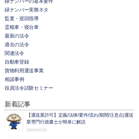
緑ナンバーの基本要件
緑ナンバー実務ネタ
監査・巡回指導
霊柩車・寝台車
最新の法令
過去の法令
関連法令
自動車登録
貨物利用運送事業
相談事例
役員法令試験セミナー
新着記事
【運送業許可】定義/法律/要件/流れ/期間/注意点|運送
業専門行政書士が簡単に解説
2026年8月2日